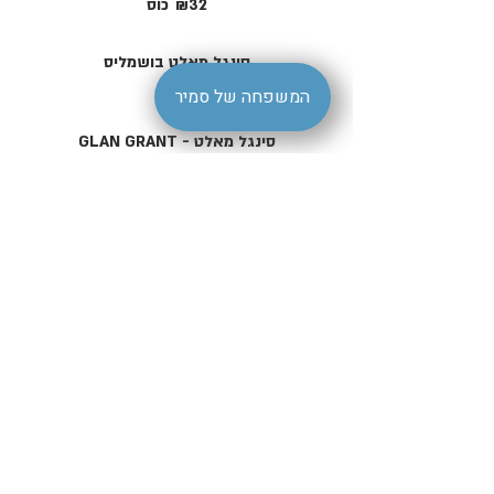
₪32
כוס
סינגל מאלט בושמליס
המשפחה של סמיר
₪52
GLAN GRANT - סינגל מאלט
סינגל מאלט 12 שנה
₪42
QR דף
הצהרת נגישות
| סמיר ברמלה |
livestagesamir@gmail.com
קהילת דיטרויט 7 רמלה | טלפון
08-9220195