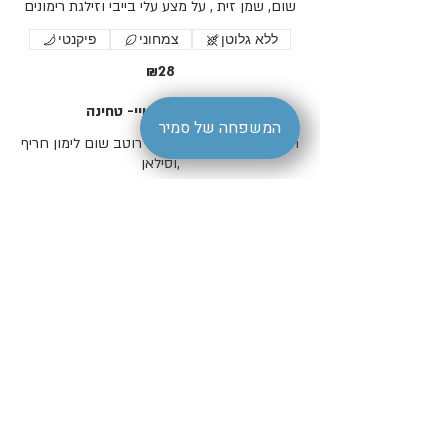
שום, שמן זית , על מצע עלי בייבי וזילגת רימונים
ללא גלוטן
צמחוני
פיקנטי
₪28
ביטנג'אן מאשויי- טחינה
המשפחה של סמיר
חציל שלם על אש חייה עם רוטב שום לימון חריף
וסילאן,
וטחינה
ללא גלוטן
טבעוני
צמחוני
₪36
QR דף
הצהרת נגישות