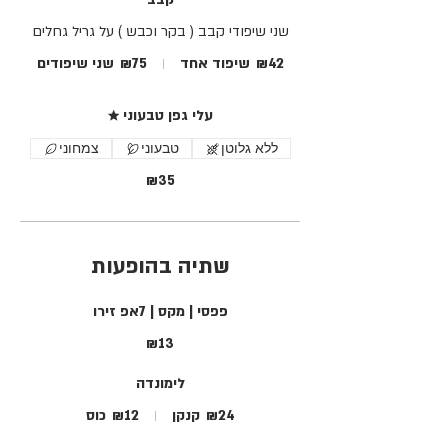
שני שיפודי קבב ( בקר וכבש ) על גריל גחלים
₪42
שיפוד אחד
₪75
שני שיפודים
★ עלי גפן טבעוני
ללא גלוטן
טבעוני
צמחוני
₪35
שתיה בהופעות
פפסי | מקס | 7אפ זירו
₪13
לימונדה
₪24
קנקן
₪12
כוס