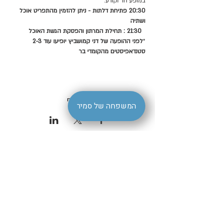
במופע חד וקורע.
20:30 פתיחת דלתות - ניתן להזמין מהתפריט אוכל 
ושתיה
21:30 : תחילת המרתון והפסקת הגשת האוכל 
*
לפני ההופעה של דני קמושביץ יופיעו עוד 2-3 
סטנדאפיסטים מהקומדי בר
שיתוף
המשפחה של סמיר
הצהרת נגישות
| סמיר ברמלה |
livestagesamir@gmail.com
קהילת דיטרויט 7 רמלה | טלפון
08-9220195