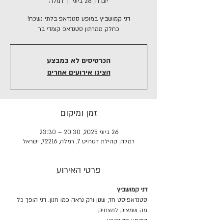
יום ה׳, 26 ביוני
  |  
רמלה
כחלק ממרתון סטנדאפ קומדי בר
הכרטיסים לא במבצע
הציגו אירועים אחרים
זמן ומיקום
26 ביוני 2025, 20:30 – 23:30
רמלה, קהילת דטרויט 7, רמלה, 72216, ישראל
פרטי האירוע
דני קמושביץ
סטנדאפיסט חד, שנון ורק נראה כמו חנון. דני הופך כל 
מה שמציק למצחיק