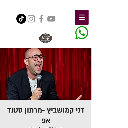
דני קמושביץ -מרתון סטנד
אפ