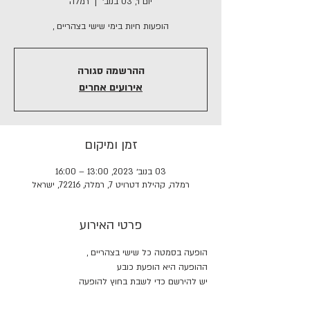
יום ו׳, 03 בנוב׳
  |  
רמלה
הופעות חיות בימי שישי בצהריים ,
ההרשמה סגורה
אירועים אחרים
זמן ומיקום
03 בנוב׳ 2023, 13:00 – 16:00
רמלה, קהילת דטרויט 7, רמלה, 72216, ישראל
פרטי האירוע
הופעה בסמטה כל שישי בצהריים , 
ההופעה היא הופעת כובע 
יש להירשם כדי לשבת בחוץ להופעה 