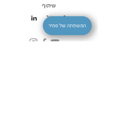
שיתוף
המשפחה של סמיר
הצהרת נגישות
| סמיר ברמלה |
livestagesamir@gmail.com
קהילת דיטרויט 7 רמלה | טלפון
08-9220195
- סמיר ברמלה Samir Restaurantמסעדת סמיר -
samir-ramla- מסעדת סמיר
השיחה נפתחה. הודעה אחת נקראה. דילוג לתוכן שימוש ב-Gmail עם קוראי
מסך 4 מתוך 16,956 Here's your Vee code‏ דואר נכנס Vee
support@vee.co.il‏ דרך vee-crm.com‏ קבצים מצורפים 23 ביולי 2023,
12:03 (לפני 21 שעות) ג'ליל תרגום הודעה השבתה עבור: אנגלית Vee Vee
קוד לתוכנת - Vee הנגשת אתרים שלום ג'ליל אבו פוזי, תודה שנרשמת
לשירות של Vee הנגשת אתרי אינטרנט! שמחים מאוד להתחיל את פרויקט
ההנגשה לאתרך: https://www.samir1948.co.il מצורפים למייל 2 קבצים
חשובים: קובץ עם קוד התוכנה (Javascript) , להטמעה באתר. קובץ WORD
עם "הצהרת נגישות" למילוי והצבה באתר. 1. הטמעת קוד התוכנה באתר:. יש
להטמיע את הקוד בכל דפי האתר בסוף תגית ה "body". לאחר הפעולה יש
לרענן את האתר ולוודא שאייקון הנגישות מופיע בכל העמודים וסרגל הנגישות
נפתח בצורה תקינה. למדריך התקנה: מדריך התקנת תוכנת Vee באתרי