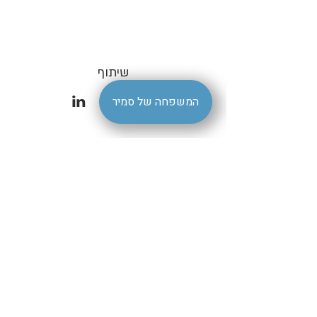
שיתוף
המשפחה של סמיר
הצהרת נגישות
| סמיר ברמלה |
livestagesamir@gmail.com
קהילת דיטרויט 7 רמלה | טלפון
08-9220195
- סמיר ברמלה Samir Restaurantמסעדת סמיר -
samir-ramla- מסעדת סמיר
השיחה נפתחה. הודעה אחת נקראה. דילוג לתוכן שימוש ב-Gmail עם קוראי
מסך 4 מתוך 16,956 Here's your Vee code‏ דואר נכנס Vee
support@vee.co.il‏ דרך vee-crm.com‏ קבצים מצורפים 23 ביולי 2023,
12:03 (לפני 21 שעות) ג'ליל תרגום הודעה השבתה עבור: אנגלית Vee Vee