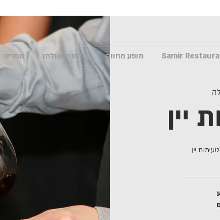
מופע מחווה
הזמנת שולחן
תפריט
ה
 יין
עימות יין