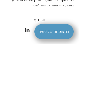
כוכבי הקומדי בר מגיעים למרתון סטנדאפמי מופיע ? 
במופע אמני סטנד אפ מתחלפים.
שיתוף
המשפחה של סמיר
הצהרת נגישות
| סמיר ברמלה |
livestagesamir@gmail.com
קהילת דיטרויט 7 רמלה | טלפון
08-9220195
- סמיר ברמלה Samir Restaurantמסעדת סמיר -
samir-ramla- מסעדת סמיר
השיחה נפתחה. הודעה אחת נקראה. דילוג לתוכן שימוש ב-Gmail עם קוראי
מסך 4 מתוך 16,956 Here's your Vee code‏ דואר נכנס Vee
support@vee.co.il‏ דרך vee-crm.com‏ קבצים מצורפים 23 ביולי 2023,
12:03 (לפני 21 שעות) ג'ליל תרגום הודעה השבתה עבור: אנגלית Vee Vee
קוד לתוכנת - Vee הנגשת אתרים שלום ג'ליל אבו פוזי, תודה שנרשמת
לשירות של Vee הנגשת אתרי אינטרנט! שמחים מאוד להתחיל את פרויקט