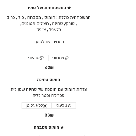
★ המשפחתית של סמיר
המשפחתית כוללת : חומוס , מסבחה , פול , כרוב
צמחוני
טבעוני
‏62 ‏₪
חומוס טחינה
צלחת חומוס עם תוספת של טחינה שמן זית
פפריקה ופטרוזליה
טבעוני
ללא גלוטן
‏33 ‏₪
★ חומוס מסבחה