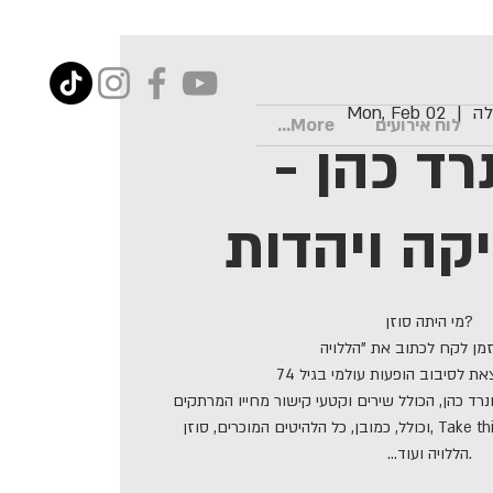
לה
  |  
Mon, Feb 02
לוח אירועים
More...
רד כהן -
קה ויהדות
מי היתה סוזן?
מן לקח לכתוב את "הללויה"?
מה גרם לו לצאת לסיבוב הופעות עולמי בגיל 74?
רד כהן, הכולל שירים וקטעי קישור מחייו המרתקים
וכולל, כמובן, כל הלהיטים המוכרים, סוזן, Take this waltz so long marianne,