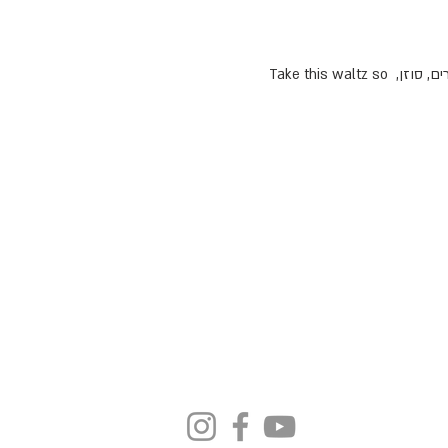
אביב חלימי במופע מחווה ללאונרד כהן, הכולל שירים וקטעי קישור מחייו המרתקים וכולל, כמובן, כל הלהיטים המוכרים, סוזן, Take this waltz so 