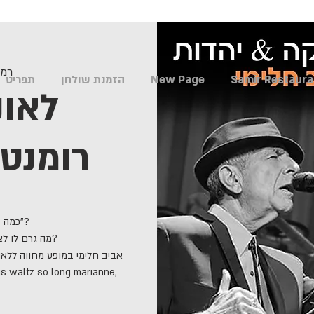
רמ
New Page
הזמנת שולחן
תפריט
לאונ
רומנטי
כמה ז
אביב חלימי במופע מחווה ללאונ