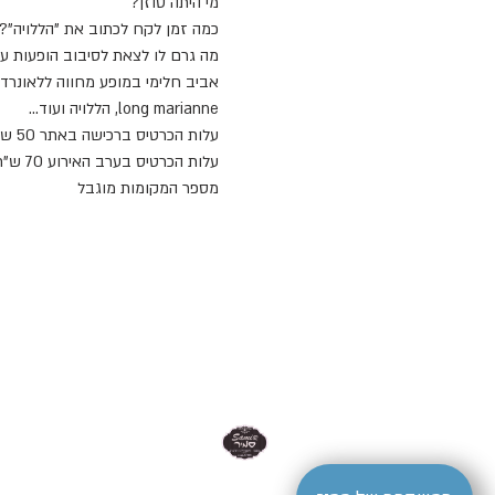
מי היתה סוזן?
כמה זמן לקח לכתוב את "הללויה"?
מה גרם לו לצאת לסיבוב הופעות עולמי
long marianne, הללויה ועוד... 
עלות הכרטיס ברכישה באתר 50 ש"ח 
עלות הכרטיס בערב האירוע 70 ש"ח 
מספר המקומות מוגבל 
| סמיר ברמלה | קהילת דיטרויט 7 רמלה | טלפון 08-9220195
- סמיר ברמלה Samir Restaurantמסעדת סמיר - samir-ramla- מסעדת סמיר