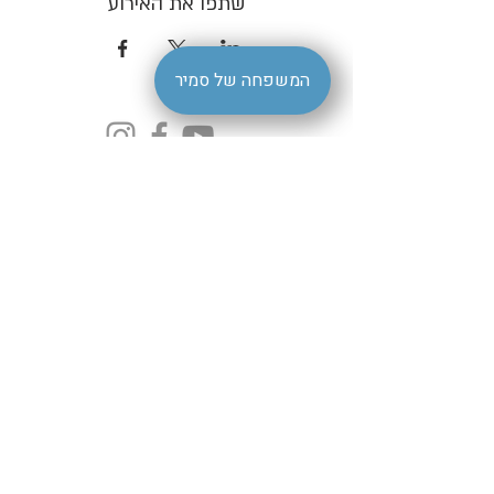
שתפו את האירוע
המשפחה של סמיר
הצהרת נגישות
| סמיר ברמלה |
livestagesamir@gmail.com
קהילת דיטרויט 7 רמלה | טלפון
08-9220195
- סמיר ברמלה Samir Restaurantמסעדת סמיר -
samir-ramla- מסעדת סמיר
השיחה נפתחה. הודעה אחת נקראה. דילוג לתוכן שימוש ב-Gmail עם קוראי
מסך 4 מתוך 16,956 Here's your Vee code‏ דואר נכנס Vee
support@vee.co.il‏ דרך vee-crm.com‏ קבצים מצורפים 23 ביולי 2023,
12:03 (לפני 21 שעות) ג'ליל תרגום הודעה השבתה עבור: אנגלית Vee Vee
קוד לתוכנת - Vee הנגשת אתרים שלום ג'ליל אבו פוזי, תודה שנרשמת
לשירות של Vee הנגשת אתרי אינטרנט! שמחים מאוד להתחיל את פרויקט
ההנגשה לאתרך: https://www.samir1948.co.il מצורפים למייל 2 קבצים
חשובים: קובץ עם קוד התוכנה (Javascript) , להטמעה באתר. קובץ WORD
עם "הצהרת נגישות" למילוי והצבה באתר. 1. הטמעת קוד התוכנה באתר:. יש
להטמיע את הקוד בכל דפי האתר בסוף תגית ה "body". לאחר הפעולה יש
לרענן את האתר ולוודא שאייקון הנגישות מופיע בכל העמודים וסרגל הנגישות
נפתח בצורה תקינה. למדריך התקנה: מדריך התקנת תוכנת Vee באתרי
וורדפרס/וויקס/שופיפיי 2. הצהרת נגישות: חובה לפרסם "הצהרת נגישות"