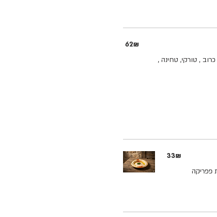
‏62 ‏₪
וב , טורקי, טחינה ,
‏33 ‏₪
 פפריקה