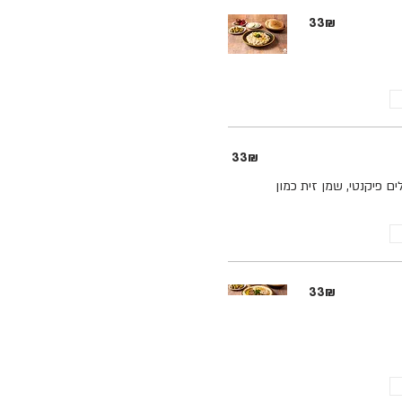
‏33 ‏₪
‏33 ‏₪
ם פיקנטי, שמן זית כמון
‏33 ‏₪