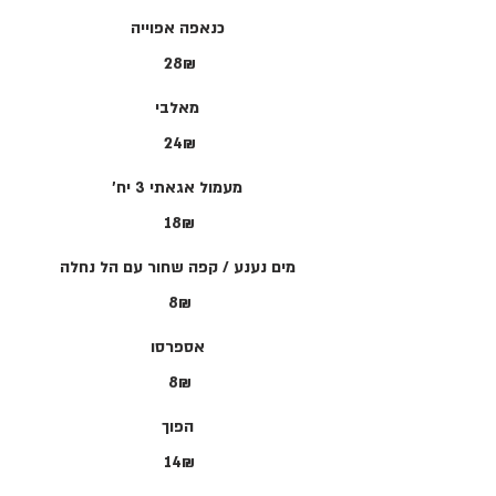
כנאפה אפוייה
‏28 ‏₪
מאלבי
‏24 ‏₪
מעמול אגאתי 3 יח'
‏18 ‏₪
מים נענע / קפה שחור עם הל נחלה
‏8 ‏₪
אספרסו
‏8 ‏₪
הפוך
‏14 ‏₪