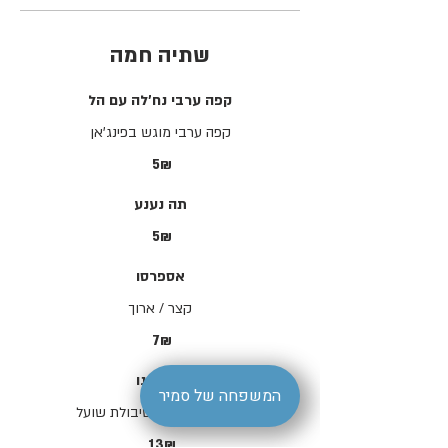
שתיה חמה
קפה ערבי נח'לה עם הל
קפה ערבי מוגש בפינג'אן
‏5 ‏₪
תה נענע
‏5 ‏₪
אספרסו
קצר / ארוך
‏7 ‏₪
קפוצ'ינו
המשפחה של סמיר
על בסיס חלב / שיבולת שועל
‏13 ‏₪