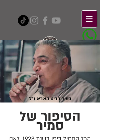
סמיר דביט האבא ז"ל
הסיפור של
סמיר
הכל התחיל ביפו בשנת 1928. לאבו