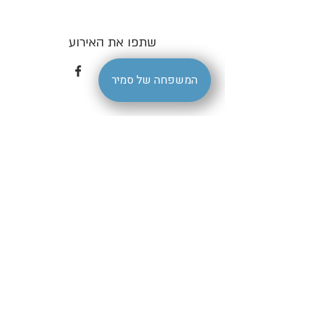
שתפו את האירוע
המשפחה של סמיר
הצהרת נגישות
| סמיר ברמלה |
livestagesamir@gmail.com
קהילת דיטרויט 7 רמלה | טלפון
08-9220195
- סמיר ברמלה Samir Restaurantמסעדת סמיר -
samir-ramla- מסעדת סמיר
השיחה נפתחה. הודעה אחת נקראה. דילוג לתוכן שימוש ב-Gmail עם קוראי
מסך 4 מתוך 16,956 Here's your Vee code‏ דואר נכנס Vee
support@vee.co.il‏ דרך vee-crm.com‏ קבצים מצורפים 23 ביולי 2023,
12:03 (לפני 21 שעות) ג'ליל תרגום הודעה השבתה עבור: אנגלית Vee Vee
קוד לתוכנת - Vee הנגשת אתרים שלום ג'ליל אבו פוזי, תודה שנרשמת
לשירות של Vee הנגשת אתרי אינטרנט! שמחים מאוד להתחיל את פרויקט
ההנגשה לאתרך: https://www.samir1948.co.il מצורפים למייל 2 קבצים
חשובים: קובץ עם קוד התוכנה (Javascript) , להטמעה באתר. קובץ WORD